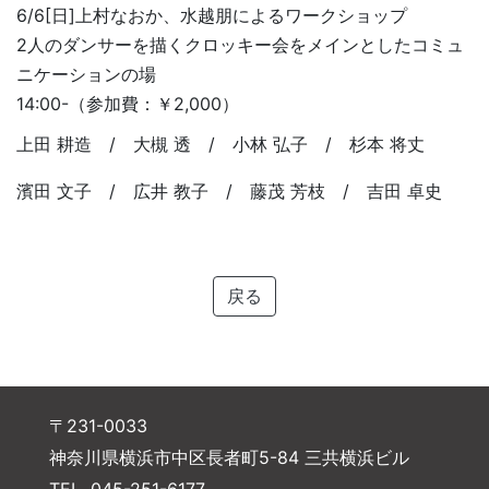
6/6[日]上村なおか、水越朋によるワークショップ
2人のダンサーを描くクロッキー会をメインとしたコミュ
ニケーションの場
14:00-（参加費：￥2,000）
上田 耕造 / 大槻 透 / 小林 弘子 / 杉本 将丈
濱田 文子 / 広井 教子 / 藤茂 芳枝 / 吉田 卓史
戻る
〒231-0033
神奈川県横浜市中区長者町5-84 三共横浜ビル
TEL. 045-251-6177