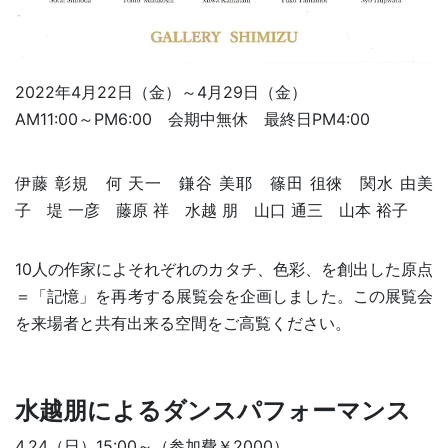
2022年4月22日（金）～4月29日（金）
AM11:00～PM6:00 会期中無休 最終日PM4:00
伊藤 彰規 何 天一 鎌谷 美耶 篠田 徂徠 関水 由美
子 堤 一彦 藤原 祥 水越 朋 山口 通三 山本 裕子
10人の作家によそれぞれのカタチ、色彩、を創出した原点
＝「記憶」を再考する展覧会を企画しました。この展覧会
を来場者と共有出来る空間をご高覧ください。
水越朋によるダンスパフォーマンス
4.24（日）15:00～（参加費￥2000）